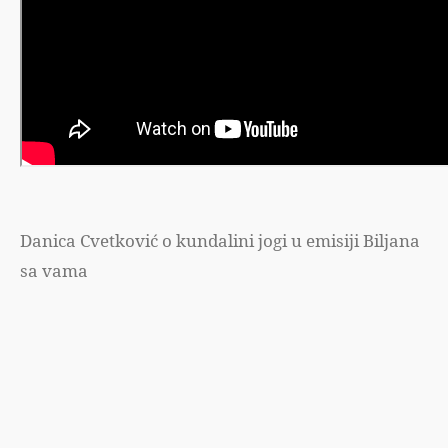
Danica Cvetković o kundalini jogi u emisiji Biljana
sa vama