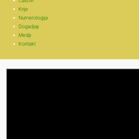
Časovi
Krije
Numerologija
Dogadjaji
Mediji
Kontakt