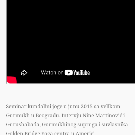
Seminar kundalini joge u junu 2015 sa velikom
Gurmukh u Beogradu. Intervju Nine Martinović i
Gurushabada, Gurmukhinog supruga i suvlasnika
Golden Bridge Yoga centra u Americi