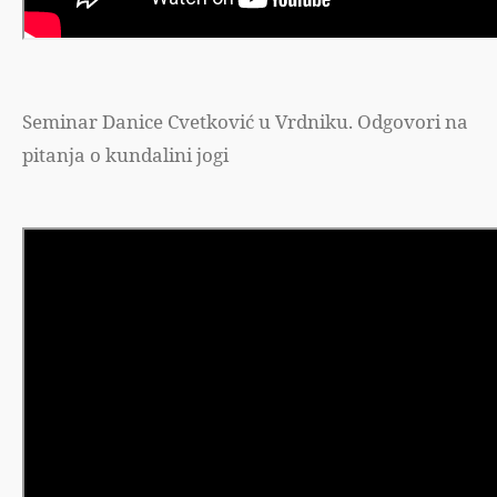
Seminar Danice Cvetković u Vrdniku. Odgovori na
pitanja o kundalini jogi