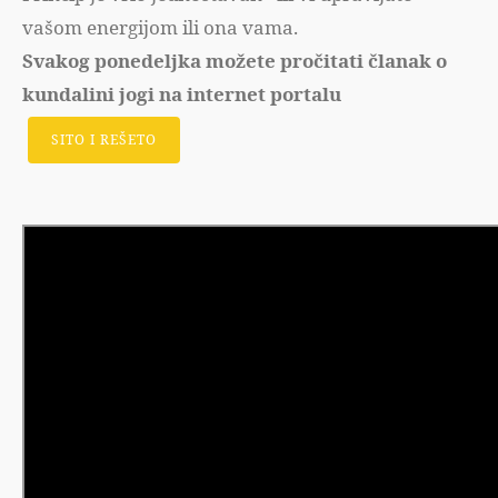
vašom energijom ili ona vama.
Svakog ponedeljka možete pročitati članak o
kundalini jogi na internet portalu
SITO I REŠETO