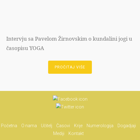
Intervju sa Pavelom Žirnovskim o kundalini jogi u
časopisu YOGA
PROČITAJ VIŠE
Početna
O nama
Učitelj
Časovi
Krije
Numerologija
Dogadjaji
Mediji
Kontakt