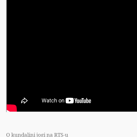
O kundalini jogi na RTS-u