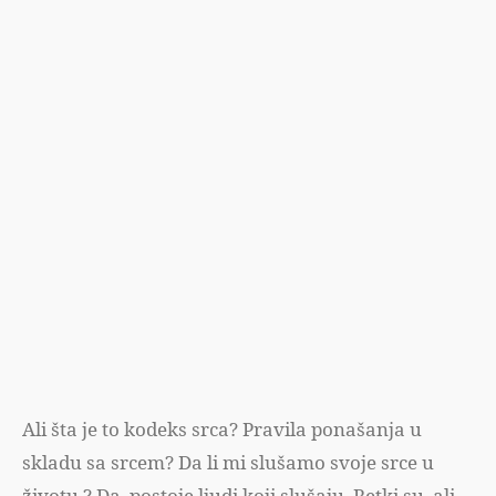
Ali šta je to kodeks srca? Pravila ponašanja u
skladu sa srcem? Da li mi slušamo svoje srce u
životu ? Da, postoje ljudi koji slušaju. Retki su, ali