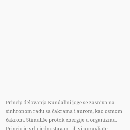
Princip delovanja Kundalini joge se zasniva na
sinhronom radu sa čakrama i aurom, kao osmom
čakrom. Stimuliše protok energije u organizmu.
Princip je vrlo jednostavan - ili vi upravljate