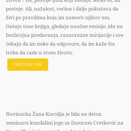
postoje. Ali, nažalost, većina i dalje pokušava da
živi po pravilima koja im nameće njihov um.
Gutaju tone knjiga, gledaju naučne emisije, idu na
bezbrojna predavanja, raznorazne inicijacije i sve
čekaju da im neko da odgovore, da im kaže šta
treba da rade u svom životu.
PROČITAJ VIŠE
Novinarka Žana Korolija je bila na detox
seminaru kundalini joge sa Danicom Cvetković na