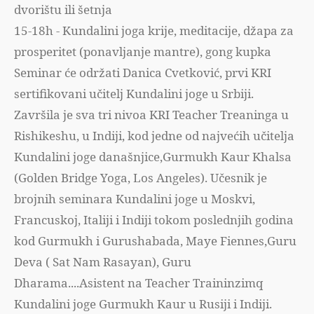
dvorištu ili šetnja
15-18h - Kundalini joga krije, meditacije, džapa za
prosperitet (ponavljanje mantre), gong kupka
Seminar će održati Danica Cvetković, prvi KRI
sertifikovani učitelj Kundalini joge u Srbiji.
Završila je sva tri nivoa KRI Teacher Treaninga u
Rishikeshu, u Indiji, kod jedne od najvećih učitelja
Kundalini joge današnjice,Gurmukh Kaur Khalsa
(Golden Bridge Yoga, Los Angeles). Učesnik je
brojnih seminara Kundalini joge u Moskvi,
Francuskoj, Italiji i Indiji tokom poslednjih godina
kod Gurmukh i Gurushabada, Maye Fiennes,Guru
Deva ( Sat Nam Rasayan), Guru
Dharama....Asistent na Teacher Traininzimq
Kundalini joge Gurmukh Kaur u Rusiji i Indiji.