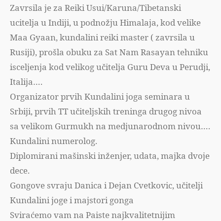
Zavrsila je za Reiki Usui/Karuna/Tibetanski
ucitelja u Indiji, u podnožju Himalaja, kod velike
Maa Gyaan, kundalini reiki master ( zavrsila u
Rusiji), prošla obuku za Sat Nam Rasayan tehniku
isceljenja kod velikog učitelja Guru Deva u Perudji,
Italija….
Organizator prvih Kundalini joga seminara u
Srbiji, prvih TT učiteljskih treninga drugog nivoa
sa velikom Gurmukh na medjunarodnom nivou….
Kundalini numerolog.
Diplomirani mašinski inženjer, udata, majka dvoje
dece.
Gongove svraju Danica i Dejan Cvetkovic, učitelji
Kundalini joge i majstori gonga
Sviraćemo vam na Paiste najkvalitetnijim