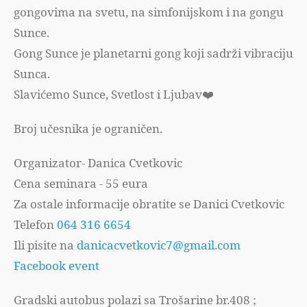
gongovima na svetu, na simfonijskom i na gongu
Sunce.
Gong Sunce je planetarni gong koji sadrži vibraciju
Sunca.
Slavićemo Sunce, Svetlost i Ljubav❤️
Broj učesnika je ograničen.
Organizator- Danica Cvetkovic
Cena seminara - 55 eura
Za ostale informacije obratite se Danici Cvetkovic
Telefon
064 316 6654
Ili pisite na
danicacvetkovic7@gmail.com
Facebook event
Gradski autobus polazi sa Trošarine br.408 ;