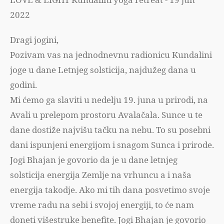
2022
Dragi jogini,
Pozivam vas na jednodnevnu radionicu Kundalini
joge u dane Letnjeg solsticija, najdužeg dana u
godini.
Mi ćemo ga slaviti u nedelju 19. juna u prirodi, na
Avali u prelepom prostoru Avalačala. Sunce u te
dane dostiže najvišu tačku na nebu. To su posebni
dani ispunjeni energijom i snagom Sunca i prirode.
Jogi Bhajan je govorio da je u dane letnjeg
solsticija energija Zemlje na vrhuncu a i naša
energija takodje. Ako mi tih dana posvetimo svoje
vreme radu na sebi i svojoj energiji, to će nam
doneti višestruke benefite. Jogi Bhajan je govorio