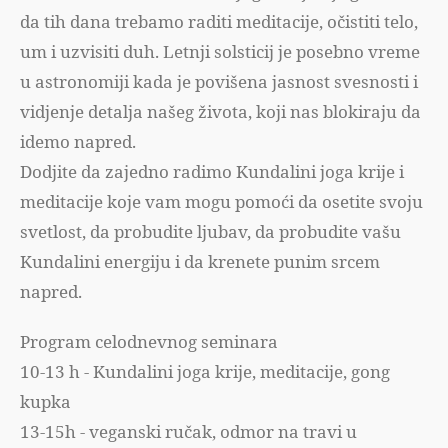
da tih dana trebamo raditi meditacije, očistiti telo,
um i uzvisiti duh. Letnji solsticij je posebno vreme
u astronomiji kada je povišena jasnost svesnosti i
vidjenje detalja našeg života, koji nas blokiraju da
idemo napred.
Dodjite da zajedno radimo Kundalini joga krije i
meditacije koje vam mogu pomoći da osetite svoju
svetlost, da probudite ljubav, da probudite vašu
Kundalini energiju i da krenete punim srcem
napred.
Program celodnevnog seminara
10-13 h - Kundalini joga krije, meditacije, gong
kupka
13-15h - veganski ručak, odmor na travi u