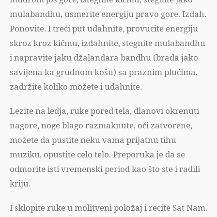
mulabandhu, usmerite energiju pravo gore. Izdah.
Ponovite. I treći put udahnite, provucite energiju
skroz kroz kičmu, izdahnite, stegnite mulabandhu
i napravite jaku džalandara bandhu (brada jako
savijena ka grudnom košu) sa praznim plućima,
zadržite koliko možete i udahnite.
Lezite na ledja, ruke pored tela, dlanovi okrenuti
nagore, noge blago razmaknute, oči zatvorene,
možete da pustite neku vama prijatnu tihu
muziku, opustite celo telo. Preporuka je da se
odmorite isti vremenski period kao što ste i radili
kriju.
I sklopite ruke u molitveni položaj i recite Sat Nam.