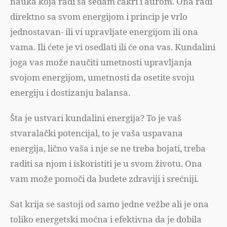
nauka koja radi sa sedam čakri i aurom. Ona radi
direktno sa svom energijom i princip je vrlo
jednostavan- ili vi upravljate energijom ili ona
vama. Ili ćete je vi osedlati ili će ona vas. Kundalini
joga vas može naučiti umetnosti upravljanja
svojom energijom, umetnosti da osetite svoju
energiju i dostizanju balansa.
Šta je ustvari kundalini energija? To je vaš
stvaralački potencijal, to je vaša uspavana
energija, lično vaša i nje se ne treba bojati, treba
raditi sa njom i iskoristiti je u svom životu. Ona
vam može pomoči da budete zdraviji i srećniji.
Sat krija se sastoji od samo jedne vežbe ali je ona
toliko energetski moćna i efektivna da je dobila