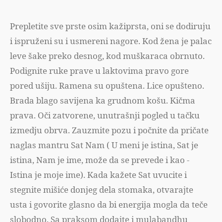
Prepletite sve prste osim kažiprsta, oni se dodiruju
i ispruženi su i usmereni nagore. Kod žena je palac
leve šake preko desnog, kod muškaraca obrnuto.
Podignite ruke prave u laktovima pravo gore
pored ušiju. Ramena su opuštena. Lice opušteno.
Brada blago savijena ka grudnom košu. Kičma
prava. Oči zatvorene, unutrašnji pogled u tačku
izmedju obrva. Zauzmite pozu i počnite da pričate
naglas mantru Sat Nam ( U meni je istina, Sat je
istina, Nam je ime, može da se prevede i kao -
Istina je moje ime). Kada kažete Sat uvucite i
stegnite mišiće donjeg dela stomaka, otvarajte
usta i govorite glasno da bi energija mogla da teče
slobodno. Sa praksom dodajte i mulabandhu