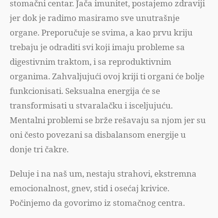
stomačni centar. Jača imunitet, postajemo zdraviji
jer dok je radimo masiramo sve unutrašnje
organe. Preporučuje se svima, a kao prvu kriju
trebaju je odraditi svi koji imaju probleme sa
digestivnim traktom, i sa reproduktivnim
organima. Zahvaljujući ovoj kriji ti organi će bolje
funkcionisati. Seksualna energija će se
transformisati u stvaralačku i isceljujuću.
Mentalni problemi se brže rešavaju sa njom jer su
oni često povezani sa disbalansom energije u
donje tri čakre.
Deluje i na naš um, nestaju strahovi, ekstremna
emocionalnost, gnev, stid i osećaj krivice.
Počinjemo da govorimo iz stomačnog centra.