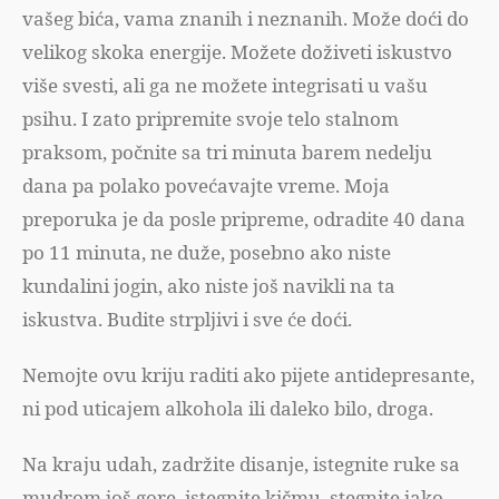
vašeg bića, vama znanih i neznanih. Može doći do
velikog skoka energije. Možete doživeti iskustvo
više svesti, ali ga ne možete integrisati u vašu
psihu. I zato pripremite svoje telo stalnom
praksom, počnite sa tri minuta barem nedelju
dana pa polako povećavajte vreme. Moja
preporuka je da posle pripreme, odradite 40 dana
po 11 minuta, ne duže, posebno ako niste
kundalini jogin, ako niste još navikli na ta
iskustva. Budite strpljivi i sve će doći.
Nemojte ovu kriju raditi ako pijete antidepresante,
ni pod uticajem alkohola ili daleko bilo, droga.
Na kraju udah, zadržite disanje, istegnite ruke sa
mudrom još gore, istegnite kičmu, stegnite jako