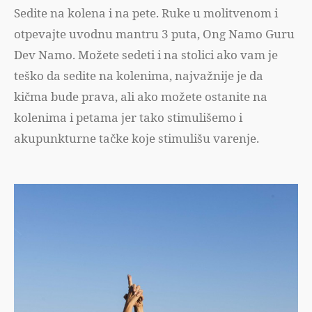
Sedite na kolena i na pete. Ruke u molitvenom i
otpevajte uvodnu mantru 3 puta, Ong Namo Guru
Dev Namo. Možete sedeti i na stolici ako vam je
teško da sedite na kolenima, najvažnije je da
kičma bude prava, ali ako možete ostanite na
kolenima i petama jer tako stimulišemo i
akupunkturne tačke koje stimulišu varenje.