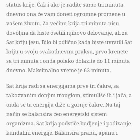
status krije. Čak i ako je radite samo tri minuta
dnevno ona će vam doneti ogromne promene u
vašem životu. Za većinu krija tri minuta nisu
dovoljna da biste osetili njihovo delovanje, ali za
Sat kriju jesu. Bilo bi odlično kada biste uvrstili Sat
kriju u svoju svakodnevnu praksu, prvo krenete
sa tri minuta i onda polako dolazite do 11 minuta
dnevno. Maksimalno vreme je 62 minuta.
Sat krija radi sa energijama prve tri čakre, sa
takozvanim donjim trouglom, stimuliše ih i jača, a
onda se ta energija diže u gornje čakre. Na taj
način se balansira ceo energetski sistem
organizma. Sat krija podstiče budjenje i podizanje
kundalini energije. Balansira pranu, apanu i