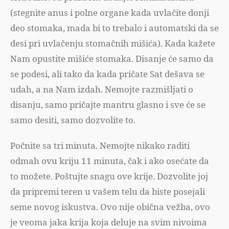
(stegnite anus i polne organe kada uvlačite donji
deo stomaka, mada bi to trebalo i automatski da se
desi pri uvlačenju stomačnih mišića). Kada kažete
Nam opustite mišiće stomaka. Disanje će samo da
se podesi, ali tako da kada pričate Sat dešava se
udah, a na Nam izdah. Nemojte razmišljati o
disanju, samo pričajte mantru glasno i sve će se
samo desiti, samo dozvolite to.
Počnite sa tri minuta. Nemojte nikako raditi
odmah ovu kriju 11 minuta, čak i ako osećate da
to možete. Poštujte snagu ove krije. Dozvolite joj
da pripremi teren u vašem telu da biste posejali
seme novog iskustva. Ovo nije obična vežba, ovo
je veoma jaka krija koja deluje na svim nivoima