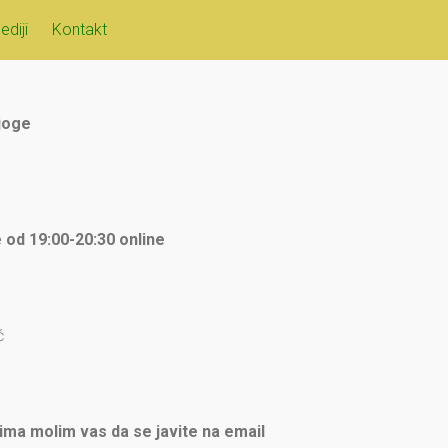
ediji
Kontakt
joge
 od 19:00-20:30 online
ć
ima molim vas da se javite na email