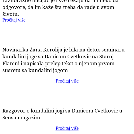
raznorazne inicijacije i sve čekaju da im neko da
odgovore, da im kaže šta treba da rade u svom
životu.
Pročitaj više
Novinarka Žana Korolija je bila na detox seminaru
kundalini joge sa Danicom Cvetković na Staroj
Planini i napisala prelep tekst o njenom prvom
susretu sa kundalini jogom
Pročitaj više
Razgovor o kundalini jogi sa Danicom Cvetkovic u
Sensa magazinu
Pročitaj više