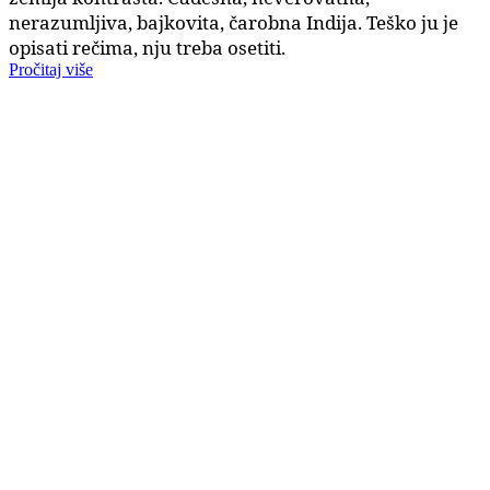
nerazumljiva, bajkovita, čarobna Indija. Teško ju je
opisati rečima, nju treba osetiti.
Pročitaj više