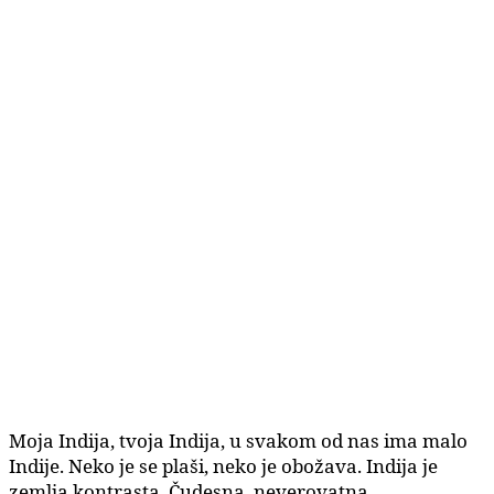
Moja Indija, tvoja Indija, u svakom od nas ima malo
Indije. Neko je se plaši, neko je obožava. Indija je
zemlja kontrasta. Čudesna, neverovatna,