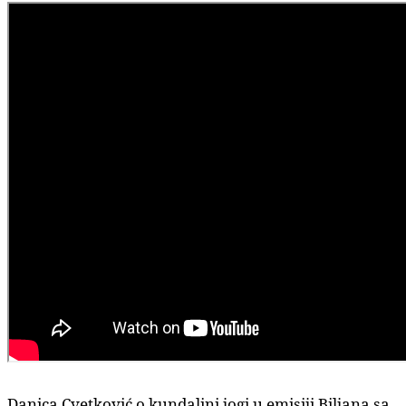
Danica Cvetković o kundalini jogi u emisiji Biljana sa