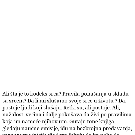
Ali šta je to kodeks srca? Pravila ponašanja u skladu
sa srcem? Da li mi slušamo svoje srce u životu ? Da,
postoje ljudi koji slušaju. Retki su, ali postoje. Ali,
nažalost, većina i dalje pokušava da živi po pravilima
koja im nameće njihov um. Gutaju tone knjiga,
gledaju naučne emisije, idu na bezbrojna predavanja,