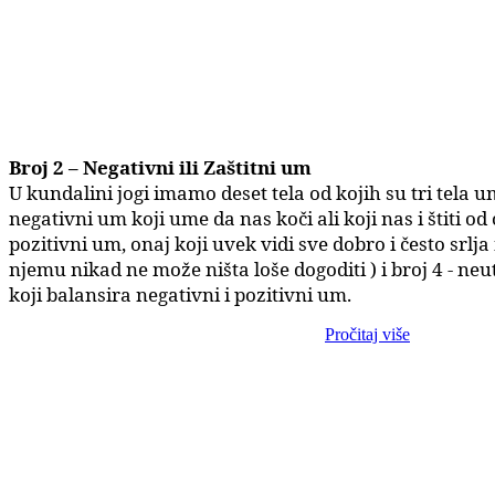
Broj 2 – Negativni ili Zaštitni um
U kundalini jogi imamo deset tela od kojih su tri tela um
negativni um koji ume da nas koči ali koji nas i štiti od 
pozitivni um, onaj koji uvek vidi sve dobro i često srlja 
njemu nikad ne može ništa loše dogoditi ) i broj 4 - neu
koji balansira negativni i pozitivni um.
Pročitaj više