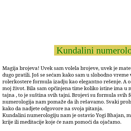
Kundalini numerolo
Magija brojeva! Uvek sam volela brojeve, uvek je mate
dugo pratili. Još se sećam kako sam u slobodno vreme
rolerkostere formula izadju kao elegantno rešenje. A on
moj život. Bila sam opčinjena time koliko istine ima 
tajna , to je suština svih tajni. Brojevi su formula svi
numerologija nam pomaže da ih rešavamo. Svaki problem
kako da nadjete odgovore na svoja pitanja.
Kundalini numerologiju nam je ostavio Yogi Bhajan, mas
krije ili meditacije koje će nam pomoći da ojačamo.