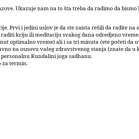
zazove. Ukazuje nam na to šta treba da radimo da bismo b
. Prvi i jedini uslov je da ste zaista rešili da radite na 
e raditi kriju ili meditaciju svakog dana odredjeno vrem
minut optimalno vreme) ali i sa tri minuta ćete početi da
vno na osnovu vašeg zdravstvenog stanja (znate da u ku
u personalnu Kundalini joga sadhanu.
o za termin.