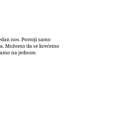
edan nos. Postoji samo
 ja. Možemo da se krećemo
samo na jednom