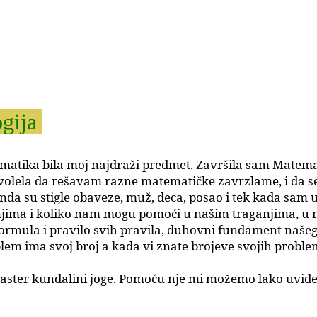
gija
matika bila moj najdraži predmet. Završila sam Matemat
 volela da rešavam razne matematičke zavrzlame, i da s
da su stigle obaveze, muž, deca, posao i tek kada sam ušl
u njima i koliko nam mogu pomoći u našim traganjima, u
h formula i pravilo svih pravila, duhovni fundament našeg
 ima svoj broj a kada vi znate brojeve svojih problema
ter kundalini joge. Pomoću nje mi možemo lako uvideti s