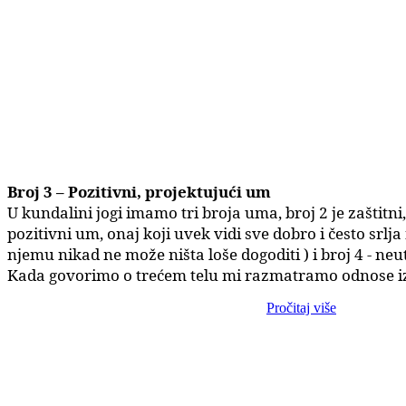
Broj 3 – Pozitivni, projektujući um
U kundalini jogi imamo tri broja uma, broj 2 je zaštitni
pozitivni um, onaj koji uvek vidi sve dobro i često srlja 
njemu nikad ne može ništa loše dogoditi ) i broj 4 - neu
Kada govorimo o trećem telu mi razmatramo odnose iz
Pročitaj više