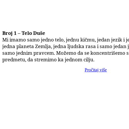
Broj 1 – Telo Duše
Mi imamo samo jedno telo, jednu kičmu, jedan jezik i j
jedna planeta Zemlja, jedna ljudska rasa i samo jedan
samo jednim pravcem. Možemo da se koncentrišemo 
predmetu, da stremimo ka jednom cilju.
Pročitaj više