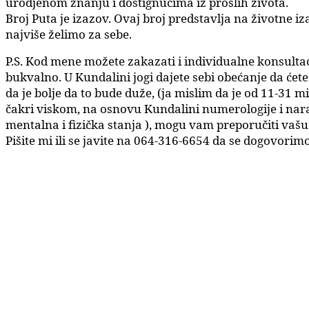
urodjenom znanju i dostignućima iz prošlih života.
Broj Puta je izazov. Ovaj broj predstavlja na životne i
najviše želimo za sebe.
P.S. Kod mene možete zakazati i individualne konsultacije
bukvalno. U Kundalini jogi dajete sebi obećanje da ćet
da je bolje da to bude duže, (ja mislim da je od 11-31 
čakri viskom, na osnovu Kundalini numerologije i nara
mentalna i fizička stanja ), mogu vam preporučiti vaš
Pišite mi ili se javite na 064-316-6654 da se dogovorim