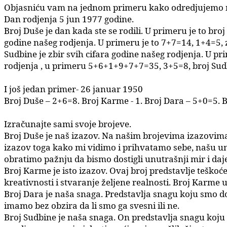
Objasniću vam na jednom primeru kako odredjujemo n
Dan rodjenja 5 jun 1977 godine.
Broj Duše je dan kada ste se rodili. U primeru je to broj
godine našeg rodjenja. U primeru je to 7+7=14, 1+4=5,
Sudbine je zbir svih cifara godine našeg rodjenja. U p
rodjenja , u primeru 5+6+1+9+7+7=35, 3+5=8, broj Sudb
I još jedan primer- 26 januar 1950
Broj Duše – 2+6=8.
Broj Karme - 1.
Broj Dara – 5+0=5.
B
Izračunajte sami svoje brojeve.
Broj Duše je naš izazov. Na našim brojevima izazovim
izazov toga kako mi vidimo i prihvatamo sebe, našu u
obratimo pažnju da bismo dostigli unutrašnji mir i d
Broj Karme je isto izazov. Ovaj broj predstavlje teškoć
kreativnosti i stvaranje željene realnosti.
Broj Karme uk
Broj Dara je naša snaga. Predstavlja snagu koju smo dob
imamo bez obzira da li smo ga svesni ili ne.
Broj Sudbine je naša snaga. On predstavlja snagu koju