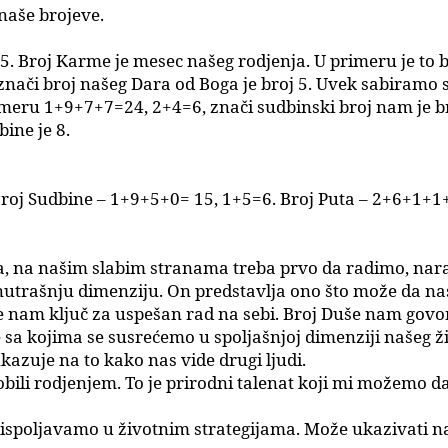
aše brojeve.
 5.
Broj Karme je mesec našeg rodjenja. U primeru je to b
 znači broj našeg Dara od Boga je broj 5. Uvek sabiramo
rimeru 1+9+7+7=24, 2+4=6, znači sudbinski broj nam je b
ine je 8.
roj Sudbine – 1+9+5+0= 15, 1+5=6.
Broj Puta – 2+6+1+1
a, na našim slabim stranama treba prvo da radimo, nara
nutrašnju dimenziju. On predstavlja ono što može da na
aje nam ključ za uspešan rad na sebi. Broj Duše nam go
e sa kojima se susrećemo u spoljašnjoj dimenziji našeg ž
azuje na to kako nas vide drugi ljudi.
ili rodjenjem. To je prirodni talenat koji mi možemo da 
 ispoljavamo u životnim strategijama. Može ukazivati n