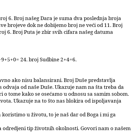
roj 6.
Broj našeg Dara je suma dva poslednja broja
 sve brojeve dok ne dobijemo
broj ne veći od 11.
Broj
roj 6.
Broj Puta je zbir svih cifara našeg datuma
+9+5+0= 24. broj Sudbine 2+4=6.
vno ako nisu balansirani. Broj Duše predstavlja
s odvaja od naše Duše. Ukazuje nam na šta treba da
vori o tome kako se osećamo u odnosu sa samim sobom.
ivota. Ukazuje na to što nas blokira od ispoljavanja
koristimo u životu, to je naš dar od Boga i mi ga
a odredjeni tip životnih okolnosti. Govori nam o našem