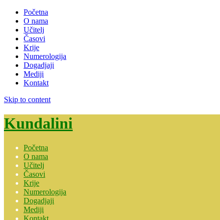
Početna
O nama
Učitelj
Časovi
Krije
Numerologija
Dogadjaji
Mediji
Kontakt
Skip to content
Kundalini
Početna
O nama
Učitelj
Časovi
Krije
Numerologija
Dogadjaji
Mediji
Kontakt