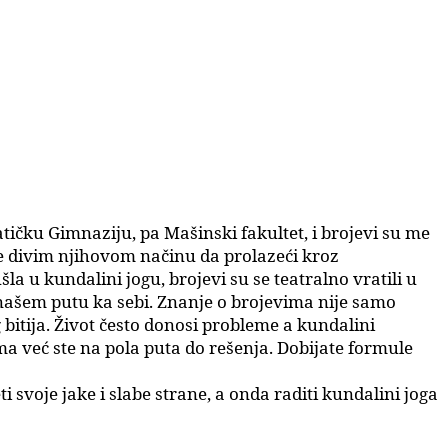
ičku Gimnaziju, pa Mašinski fakultet, i brojevi su me
e divim njihovom načinu da prolazeći kroz
a u kundalini jogu, brojevi su se teatralno vratili u
 našem putu ka sebi. Znanje o brojevima nije samo
 bitija. Život često donosi probleme a kundalini
 već ste na pola puta do rešenja. Dobijate formule
voje jake i slabe strane, a onda raditi kundalini joga