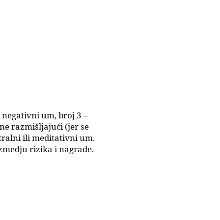
, negativni um, broj 3 –
ne razmišljajući (jer se
tralni ili meditativni um.
medju rizika i nagrade.