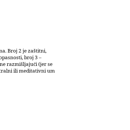
a. Broj 2 je zaštitni,
opasnosti, broj 3 –
ne razmišljajući (jer se
tralni ili meditativni um