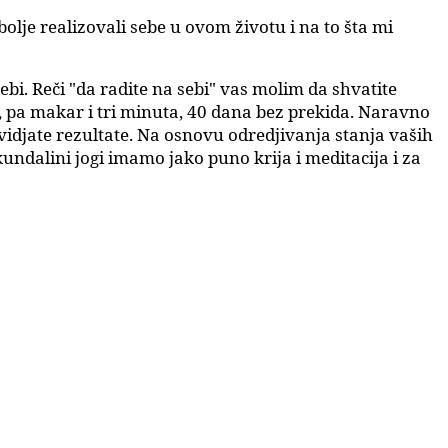
olje realizovali sebe u ovom životu i na to šta mi
sebi. Reči "da radite na sebi" vas molim da shvatite
e, pa makar i tri minuta, 40 dana bez prekida. Naravno
 uvidjate rezultate. Na osnovu odredjivanja stanja vaših
ndalini jogi imamo jako puno krija i meditacija i za