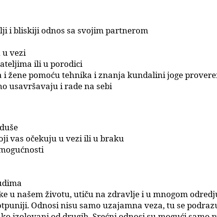
ji i bliskiji odnos sa svojim partnerom
 u vezi
teljima ili u porodici
 i žene pomoću tehnika i znanja kundalini joge prove
alno usavršavaju i rade na sebi
 duše
i vas očekuju u vezi ili u braku
 mogućnosti
judima
iske u našem životu, utiču na zdravlje i u mnogom odre
 potpuniji. Odnosi nisu samo uzajamna veza, tu se podr
ko izolovani od drugih. Srećni odnosi su mogući samo pr