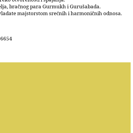
telja, bračnog para Gurmukh i Gurušabada.
ovladate majstorstom srećnih i harmoničnih odnosa.
6 6654