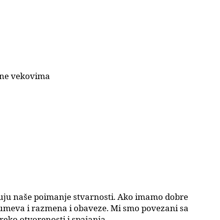
rene vekovima
djuju naše poimanje stvarnosti. Ako imamo dobre
azumeva i razmena i obaveze. Mi smo povezani sa
eko otvorenosti i spajanja.