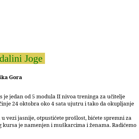
dalini Joge
uška Gora
je jedan od 5 modula II nivoa treninga za učitelje
inje 24 oktobra oko 4 sata ujutru i tako da okupljanje
vezi jasnije, otpustićete prošlost, bićete spremni za
ovog kursa je namenjen i muškarcima i ženama. Radićemo