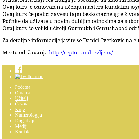
Ovaj kurs je osnovan na učenju mastera kundalini jog
Ovaj kurs će podići zavesu tajni beskonačne igre živo
Počnite da uživate u novim dubljim odnosima sa sobom,
Ovaj kurs će veliki učitelji Gurmukh i Gurushabad održ
Za detaljne informacije javite se Danici Cvetkovic na 
Mesto održavanja
http://ceptor-andrevlje.rs/
Početna
O nama
Učitelj
Časovi
Krije
Numerologija
Dogadjaji
Mediji
Kontakt