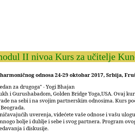
odul II nivoa Kurs za učitelje Kun
 i harmoničnog odnosa 24-29 oktobar 2017, Srbija, Fr
jedan za drugoga" - Yogi Bhajan
ukh i Gurushabadom, Golden Bridge Yoga,USA. Ovaj kurs 
 rade na sebi i na svojim partnerskim odnosima. Kurs poč
n Beograda.
čavajućih uverenja, videćete vaše odnose i vašu ulogu u 
e mnogo bolje i dublje i sebe i svog partnera. Program 
davanja i diskusije.