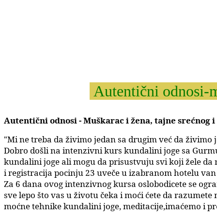
Autentični odnosi-m
Autentični odnosi - Muškarac i žena, tajne srećnog
"Mi ne treba da živimo jedan sa drugim već da živimo 
Dobro došli na intenzivni kurs kundalini joge sa Gurm
kundalini joge ali mogu da prisustvuju svi koji žele da
i registracija pocinju 23 uveče u izabranom hotelu va
Za 6 dana ovog intenzivnog kursa oslobodicete se ograni
sve lepo što vas u životu čeka i moći ćete da razumet
moćne tehnike kundalini joge, meditacije,imaćemo i pre