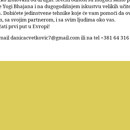
e Yogi Bhajana i na dugogodišnjem iskustvu velikih uči
ta. Dobićete jedinstvene tehnike koje će vam pomoći da 
 sa svojim partnerom, i sa svim ljudima oko vas.
ati prvi put u Evropi!
e-mail danicacvetkovic7@gmail.com ili na tel +381 64 31