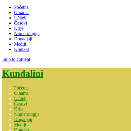
Početna
O nama
Učitelj
Časovi
Krije
Numerologija
Dogadjaji
Mediji
Kontakt
Skip to content
Kundalini
Početna
O nama
Učitelj
Časovi
Krije
Numerologija
Dogadjaji
Mediji
Kontakt