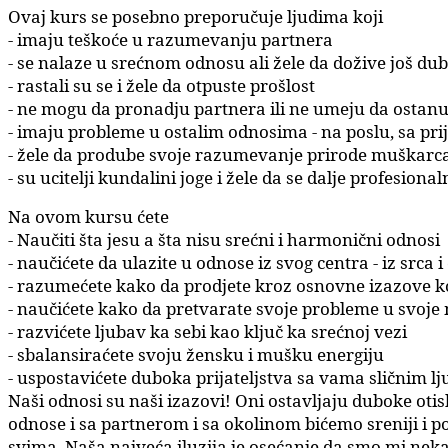
Ovaj kurs se posebno preporučuje ljudima koji
- imaju teškoće u razumevanju partnera
- se nalaze u srećnom odnosu ali žele da dožive još dubl
- rastali su se i žele da otpuste prošlost
- ne mogu da pronadju partnera ili ne umeju da ostanu
- imaju probleme u ostalim odnosima - na poslu, sa prija
- žele da prodube svoje razumevanje prirode muškarca
- su ucitelji kundalini joge i žele da se dalje profesion
Na ovom kursu ćete
- Naučiti šta jesu a šta nisu srećni i harmonični odnosi
- naučićete da ulazite u odnose iz svog centra - iz srca i
- razumećete kako da prodjete kroz osnovne izazove koj
- naučićete kako da pretvarate svoje probleme u svoje
- razvićete ljubav ka sebi kao ključ ka srećnoj vezi
- sbalansiraćete svoju žensku i mušku energiju
- uspostavićete duboka prijateljstva sa vama sličnim l
Naši odnosi su naši izazovi! Oni ostavljaju duboke ot
odnose i sa partnerom i sa okolinom bićemo sreniji i
svima. Naša najveća iluzija je osećanje da smo mi neka