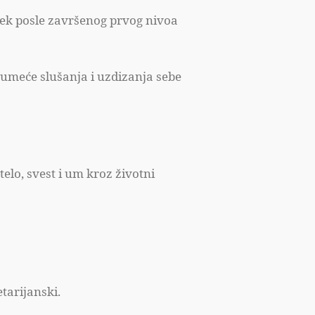
 tek posle završenog prvog nivoa
o umeće slušanja i uzdizanja sebe
elo, svest i um kroz životni
tarijanski.