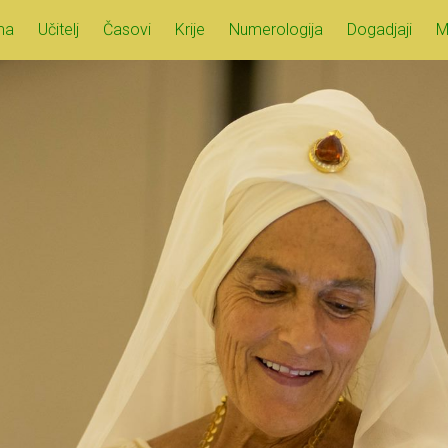
ma
Učitelj
Časovi
Krije
Numerologija
Dogadjaji
M