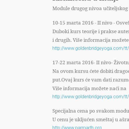
Module drugog nivoa učiteljskog t
10-15 marta 2016 - II nivo - Osv
Duboki kurs teorije i prakse aute
i drugih. Više informacija možete
http://www.goldenbridgeyoga.com/tt/
17-22 marta 2016- II nivo- Životni
Na ovom kursu ćete dobiti dragoce
put.Ovaj kurs će vam dati razume
Više informacija možete naći na
http://www.goldenbridgeyoga.com/tt/
Specijalna cena po svakom modul
U cenu je ukljućen smeštaj u aš
http://www.parmarth.org