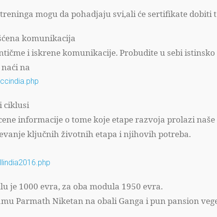
reninga mogu da pohadjaju svi,ali će sertifikate dobiti
ešćena komunikacija
ntičme i iskrene komunikacije. Probudite u sebi istinsk
 naći na
ccindia.php
 ciklusi
ne informacije o tome koje etape razvoja prolazi naše t
vanje ključnih životnih etapa i njihovih potreba.
llindia2016.php
u je 1000 evra, za oba modula 1950 evra.
ramu Parmath Niketan na obali Ganga i pun pansion vege