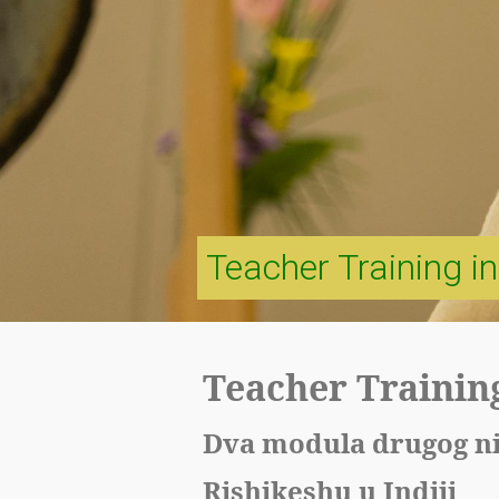
Teacher Training in
Teacher Trainin
Dva modula drugog ni
Rishikeshu u Indiji