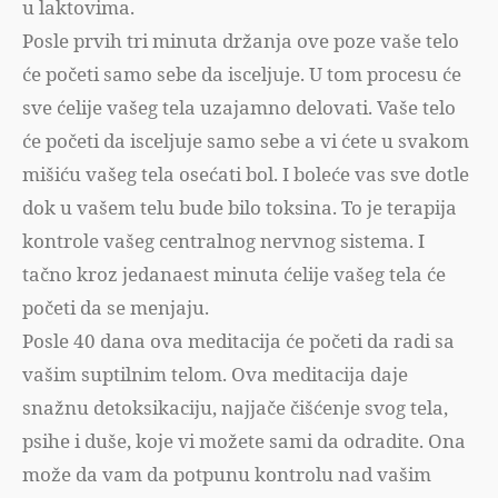
u laktovima.
Posle prvih tri minuta držanja ove poze vaše telo
će početi samo sebe da isceljuje. U tom procesu će
sve ćelije vašeg tela uzajamno delovati. Vaše telo
će početi da isceljuje samo sebe a vi ćete u svakom
mišiću vašeg tela osećati bol. I boleće vas sve dotle
dok u vašem telu bude bilo toksina. To je terapija
kontrole vašeg centralnog nervnog sistema. I
tačno kroz jedanaest minuta ćelije vašeg tela će
početi da se menjaju.
Posle 40 dana ova meditacija će početi da radi sa
vašim suptilnim telom. Ova meditacija daje
snažnu detoksikaciju, najjače čišćenje svog tela,
psihe i duše, koje vi možete sami da odradite. Ona
može da vam da potpunu kontrolu nad vašim