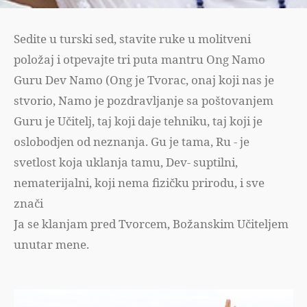
Sedite u turski sed, stavite ruke u molitveni
položaj i otpevajte tri puta mantru Ong Namo
Guru Dev Namo (Ong je Tvorac, onaj koji nas je
stvorio, Namo je pozdravljanje sa poštovanjem
Guru je Učitelj, taj koji daje tehniku, taj koji je
oslobodjen od neznanja. Gu je tama, Ru - je
svetlost koja uklanja tamu, Dev- suptilni,
nematerijalni, koji nema fizičku prirodu, i sve
znači
Ja se klanjam pred Tvorcem, Božanskim Učiteljem
unutar mene.