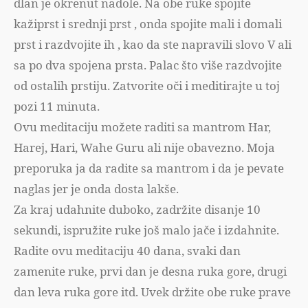
dlan je okrenut nadole. Na obe ruke spojite
kažiprst i srednji prst , onda spojite mali i domali
prst i razdvojite ih , kao da ste napravili slovo V ali
sa po dva spojena prsta. Palac što više razdvojite
od ostalih prstiju. Zatvorite oči i meditirajte u toj
pozi 11 minuta.
Ovu meditaciju možete raditi sa mantrom Har,
Harej, Hari, Wahe Guru ali nije obavezno. Moja
preporuka ja da radite sa mantrom i da je pevate
naglas jer je onda dosta lakše.
Za kraj udahnite duboko, zadržite disanje 10
sekundi, ispružite ruke još malo jače i izdahnite.
Radite ovu meditaciju 40 dana, svaki dan
zamenite ruke, prvi dan je desna ruka gore, drugi
dan leva ruka gore itd. Uvek držite obe ruke prave