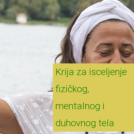
Krija za isceljenje
fizičkog,
mentalnog i
duhovnog tela