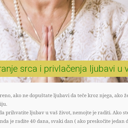
anje srca i privlačenja ljubavi u 
reno, ako ne dopuštate ljubavi da teče kroz njega, ako žel
iju.
a prihvatite ljubav u vaš život, nemojte je raditi. Ako st
, onda je radite 40 dana, svaki dan ( ako preskočite jedan