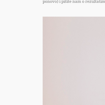
ponovo) i pišite nam o rezultatim