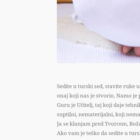
Sedite u turski sed, stavite ruk
onaj koji nas je stvorio, Namo j
Guru je Učitelj, taj koji daje teh
suptilni, nematerijalni, koji nema
Ja se klanjam pred Tvorcem, Bo
Ako vam je teško da sedite u turs