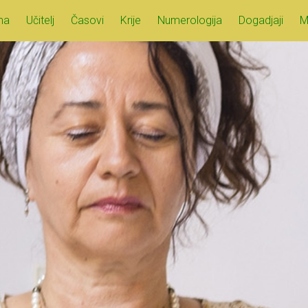
ma
Učitelj
Časovi
Krije
Numerologija
Dogadjaji
M