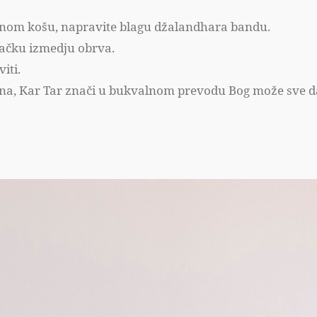
dnom košu, napravite blagu džalandhara bandu.
 tačku izmedju obrva.
iti.
tina, Kar Tar znači u bukvalnom prevodu Bog može sve da