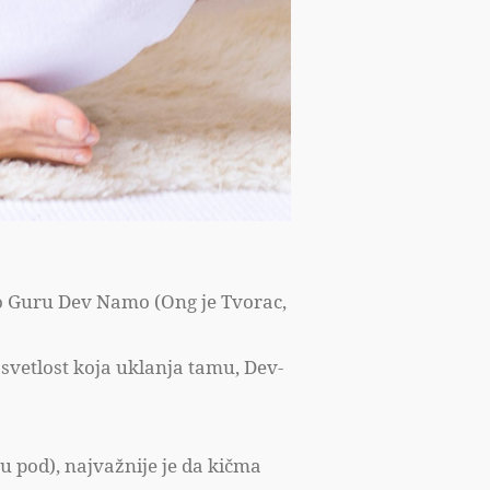
amo Guru Dev Namo (Ong je Tvorac,
je svetlost koja uklanja tamu, Dev-
u pod), najvažnije je da kičma