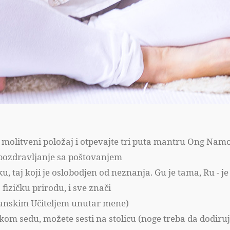
e u molitveni položaj i otpevajte tri puta mantru Ong N
e pozdravljanje sa poštovanjem
niku, taj koji je oslobodjen od neznanja. Gu je tama, Ru - 
 fizičku prirodu, i sve znači
žanskim Učiteljem unutar mene)
kom sedu, možete sesti na stolicu (noge treba da dodiruj