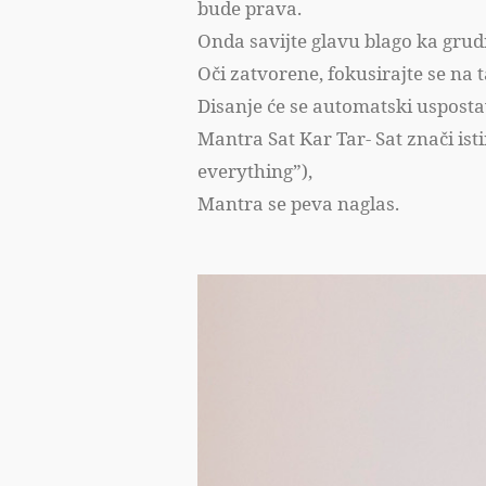
bude prava.
Onda savijte glavu blago ka gru
Oči zatvorene, fokusirajte se na
Disanje će se automatski uspostav
Mantra Sat Kar Tar- Sat znači is
everything”),
Mantra se peva naglas.