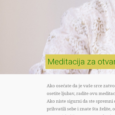
Meditacija za otvar
Ako osećate da je vaše srce zatvo
osetite ljubav, radite ovu meditac
Ako niste sigurni da ste spremni d
prihvatili sebe i znate šta želite