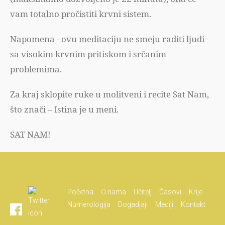
vam totalno pročistiti krvni sistem.
Napomena - ovu meditaciju ne smeju raditi ljudi
sa visokim krvnim pritiskom i srčanim
problemima.
Za kraj sklopite ruke u molitveni i recite Sat Nam,
što znači – Istina je u meni.
SAT NAM!
Početna
O nama
Učitelj
Časovi
Krije
Numerologija
Dogadjaji
Mediji
Kontakt