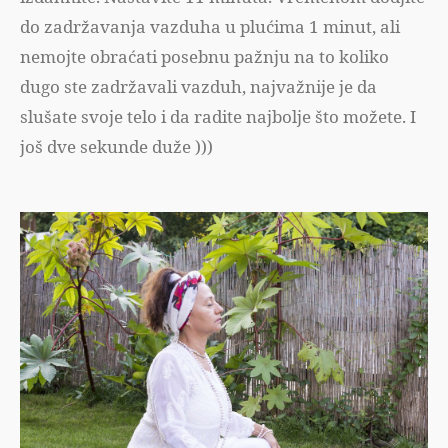
do zadržavanja vazduha u plućima 1 minut, ali
nemojte obraćati posebnu pažnju na to koliko
dugo ste zadržavali vazduh, najvažnije je da
slušate svoje telo i da radite najbolje što možete. I
još dve sekunde duže )))