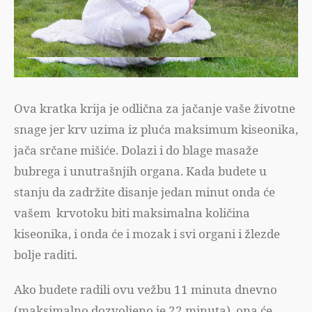
Ova kratka krija je odlična za jačanje vaše životne
snage jer krv uzima iz pluća maksimum kiseonika,
jača srčane mišiće. Dolazi i do blage masaže
bubrega i unutrašnjih organa. Kada budete u
stanju da zadržite disanje jedan minut onda će
vašem krvotoku biti maksimalna količina
kiseonika, i onda će i mozak i svi organi i žlezde
bolje raditi.
Ako budete radili ovu vežbu 11 minuta dnevno
(maksimalno dozvoljeno je 22 minuta), ona će