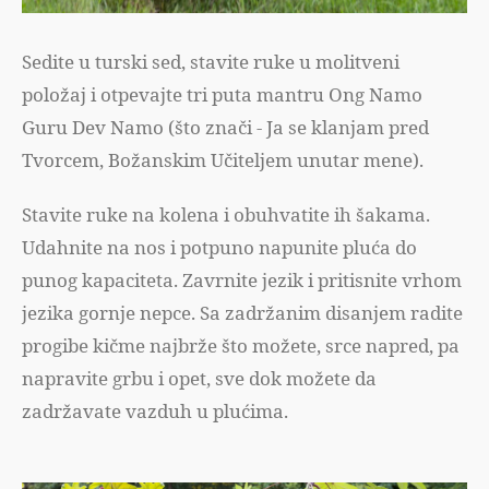
Sedite u turski sed, stavite ruke u molitveni
položaj i otpevajte tri puta mantru Ong Namo
Guru Dev Namo (što znači - Ja se klanjam pred
Tvorcem, Božanskim Učiteljem unutar mene).
Stavite ruke na kolena i obuhvatite ih šakama.
Udahnite na nos i potpuno napunite pluća do
punog kapaciteta. Zavrnite jezik i pritisnite vrhom
jezika gornje nepce. Sa zadržanim disanjem radite
progibe kičme najbrže što možete, srce napred, pa
napravite grbu i opet, sve dok možete da
zadržavate vazduh u plućima.