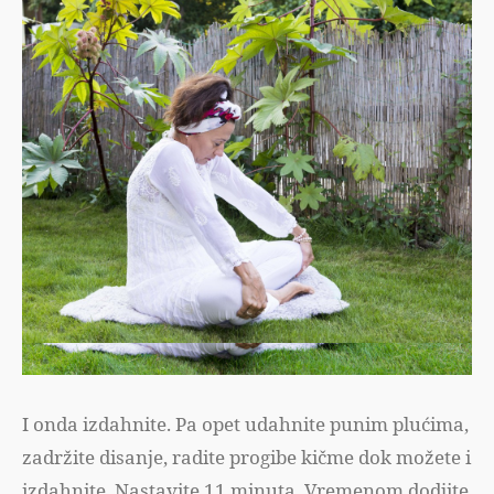
I onda izdahnite. Pa opet udahnite punim plućima,
zadržite disanje, radite progibe kičme dok možete i
izdahnite. Nastavite 11 minuta. Vremenom dodjite