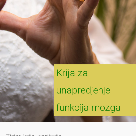
Krija za
unapredjenje
funkcija mozga
Kirtan krija - varijacija